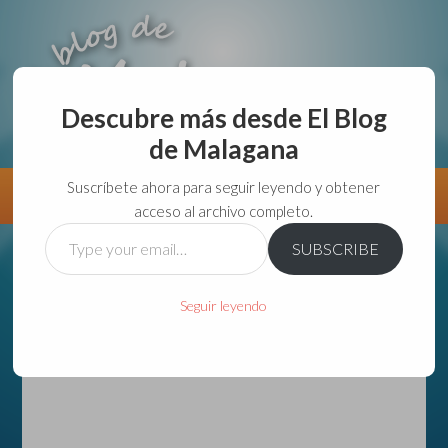
Descubre más desde El Blog
de Malagana
aunque lo haga de malas lo hago....
Suscríbete ahora para seguir leyendo y obtener
Información
Directorio VivirGuadalajara
acceso al archivo completo.
Type
SUBSCRIBE
your
email…
Seguir leyendo