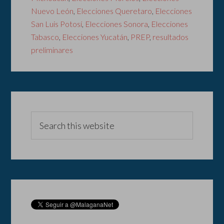
Nuevo León
,
Elecciones Queretaro
,
Elecciones
San Luis Potosí
,
Elecciones Sonora
,
Elecciones
Tabasco
,
Elecciones Yucatán
,
PREP
,
resultados
preliminares