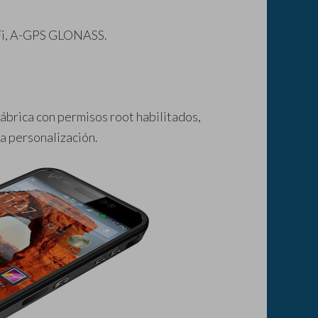
-Fi, A-GPS GLONASS.
fábrica con permisos root habilitados,
la personalización.