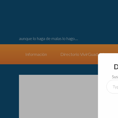
aunque lo haga de malas lo hago....
Información
Directorio VivirGuadalajara
D
Sus
Type
your
email