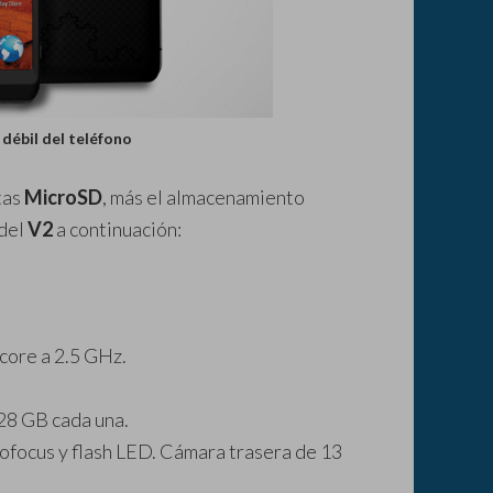
 débil del teléfono
tas
MicroSD
, más el almacenamiento
 del
V2
a continuación:
ore a 2.5 GHz.
28 GB cada una.
focus y flash LED. Cámara trasera de 13