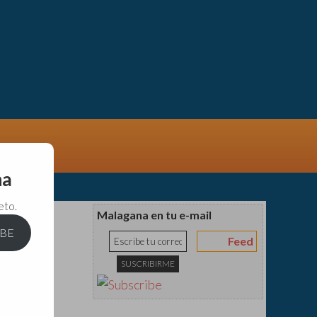
na
eto.
Malagana en tu e-mail
IBE
Feed