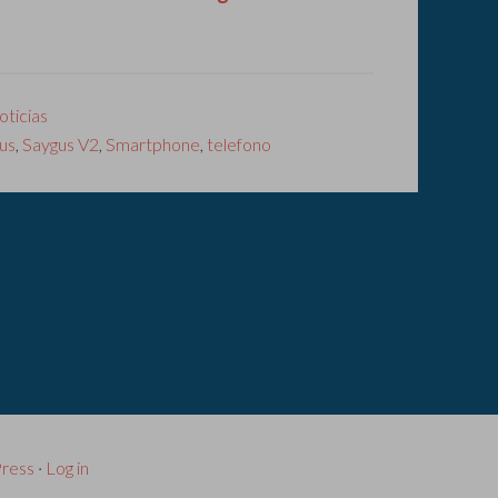
oticias
us
,
Saygus V2
,
Smartphone
,
telefono
ress
·
Log in