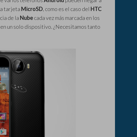
ue varios teléfonos
Android
pueden llegar a
a tarjeta
MicroSD
, como es el caso del
HTC
cia de la
Nube
cada vez más marcada en los
en un solo dispositivo. ¿Necesitamos tanto