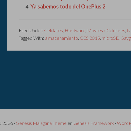
Ya sabemos todo del OnePlus 2
Filed Under:
Celulares
,
Hardware
,
Moviles / Celulares
,
N
Tagged With:
almacenamiento
,
CES 2015
,
microSD
,
Sayg
© 2026 ·
Genesis Malagana Theme
en
Genesis Framework
·
WordP