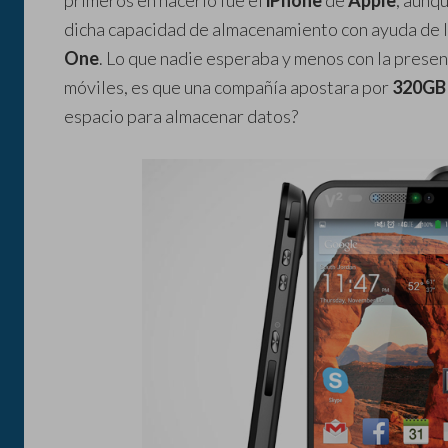
primeros en hacerlo fue el
iPhone
de
Apple
, aunq
dicha capacidad de almacenamiento con ayuda de l
One
. Lo que nadie esperaba y menos con la presen
móviles, es que una compañía apostara por
320GB
espacio para almacenar datos?