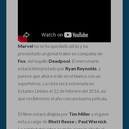
Marvel
no se ha quedado atrás y ha
presentado un genial tráiler en compañía de
Fox
, del loquillo
Deadpool
. El mercenario
estará interpretado por
Ryan Reynolds
, y
parece que ahora sí dio en el blanco con un
superhéroe. La cinta será estrenada en
Estados Unidos el 12 de febrero del 2016, así
que recibiremos el año con una buena película.
El filme estará dirigida por
Tim Miller
y el guion
esta a cargo de
Rhett Reese
y
Paul Wernick
.
La calidad del video es mala, pero lo añado al