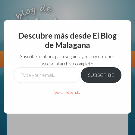
Descubre más desde El Blog
de Malagana
aunque lo haga de malas lo hago....
Suscríbete ahora para seguir leyendo y obtener
Información
Directorio VivirGuadalajara
acceso al archivo completo.
Type
SUBSCRIBE
your
email…
Seguir leyendo