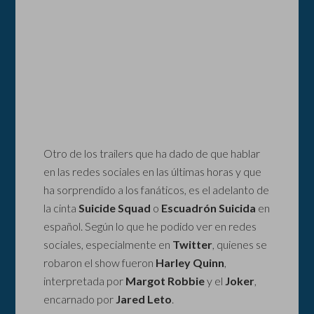
Otro de los trailers que ha dado de que hablar
en las redes sociales en las últimas horas y que
ha sorprendido a los fanáticos, es el adelanto de
la cinta
Suicide Squad
o
Escuadrón Suicida
en
español. Según lo que he podido ver en redes
sociales, especialmente en
Twitter
, quienes se
robaron el show fueron
Harley Quinn
,
interpretada por
Margot Robbie
y el
Joker
,
encarnado por
Jared Leto
.