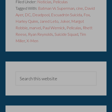
Filed Under:
Noticias
,
Películas
Tagged With:
Batman Vs Superman
,
cine
,
David
Ayer
,
DC
,
Deadpool
,
Escuadrón Suicida
,
Fox
,
Harley Quinn
,
Jared Leto
,
Joker
,
Margot
Robbie
,
marvel
,
Paul Wernick
,
Películas
,
Rhett
Reese
,
Ryan Reynolds
,
Suicide Squad
,
Tim
Miller
,
X-Men