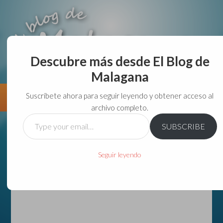
Descubre más desde El Blog de
aunque lo haga de malas lo hago....
Malagana
Suscríbete ahora para seguir leyendo y obtener acceso al
Información
Directorio VivirGuadalajara
archivo completo.
Type
SUBSCRIBE
your
email…
Seguir leyendo