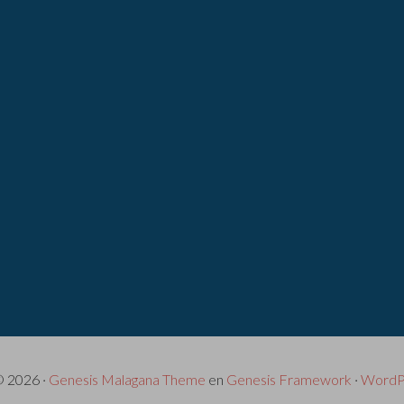
© 2026 ·
Genesis Malagana Theme
en
Genesis Framework
·
WordP