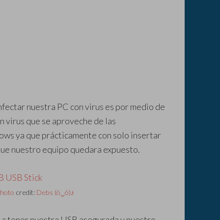
fectar nuestra PC con virus es por medio de
n virus que se aproveche de las
ows ya que prácticamente con solo insertar
que nuestro equipo quedara expuesto.
hoto
credit:
Debs (ò‿ó)♪
 a tener nuestra USB asegurada y nuestro