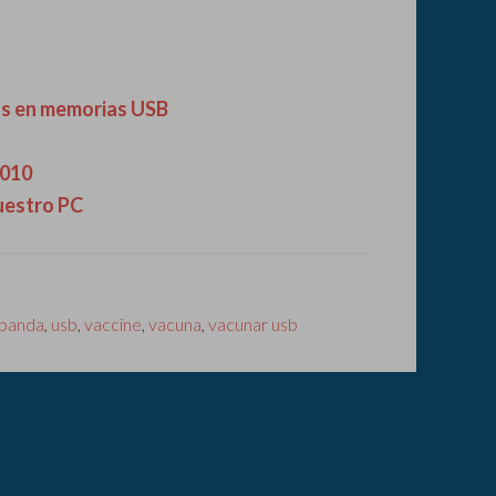
us en memorias USB
2010
uestro PC
panda
,
usb
,
vaccine
,
vacuna
,
vacunar usb