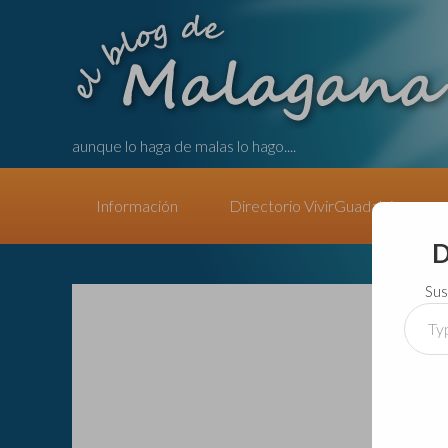
aunque lo haga de malas lo hago....
Información
Directorio VivirGuadalajara
D
Sus
Type
your
email