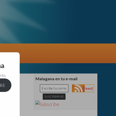
na
eto.
Malagana en tu e-mail
IBE
Feed