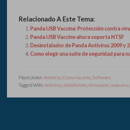
Relacionado A Este Tema:
Panda USB Vaccine: Protección contra vir
Panda USB Vaccine ahora soporta NTSF
Desinstalador de Panda Antivirus 2009 y 
Como elegir una suite de seguridad para n
Filed Under:
Antivirus
,
Como hacerlo
,
Software
Tagged With:
Antivirus
,
bitdefender
,
immunizer
,
malware
,