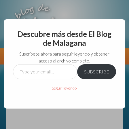
Descubre más desde El Blog
de Malagana
aunque lo haga de malas lo hago....
Suscríbete ahora para seguir leyendo y obtener
Información
Directorio VivirGuadalajara
acceso al archivo completo.
Type
SUBSCRIBE
your
email…
Seguir leyendo