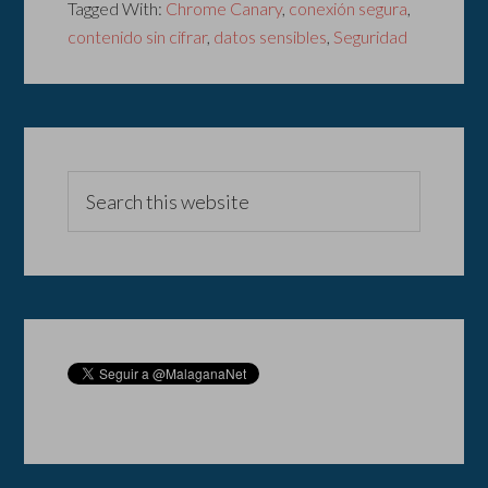
Tagged With:
Chrome Canary
,
conexión segura
,
contenido sin cifrar
,
datos sensibles
,
Seguridad