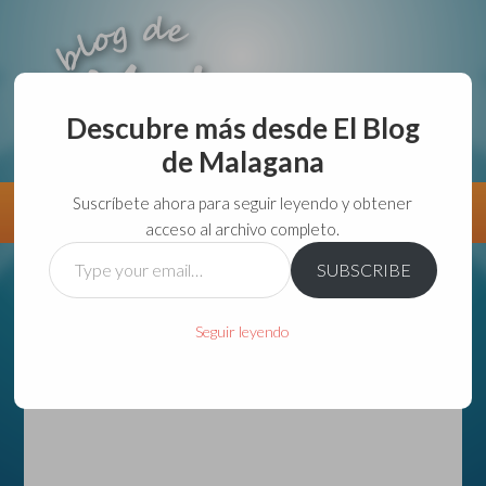
Descubre más desde El Blog
de Malagana
aunque lo haga de malas lo hago....
Suscríbete ahora para seguir leyendo y obtener
Información
Directorio VivirGuadalajara
acceso al archivo completo.
Type
SUBSCRIBE
your
email…
Seguir leyendo