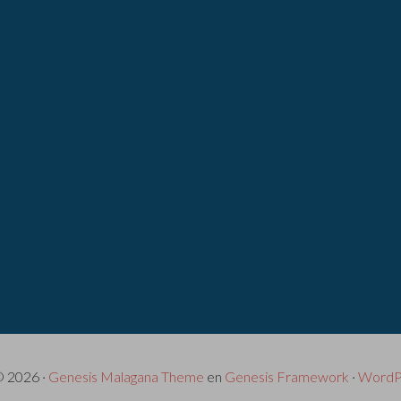
© 2026 ·
Genesis Malagana Theme
en
Genesis Framework
·
WordP