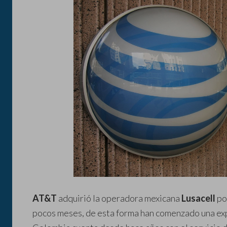
AT&T
adquirió la operadora mexicana
Lusacell
po
pocos meses, de esta forma han comenzado una exp