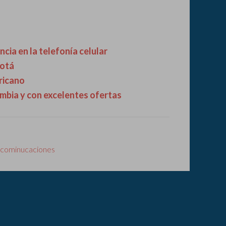
cia en la telefonía celular
gotá
ricano
mbia y con excelentes ofertas
ecominucaciones