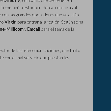
de
DirecTV
, compañía que pertenece a
s a la compañía estadounidense con miras al
n con las grandes operadoras que ya están
omo
Virgin
para entrar a la región. Según se ha
Une-Millicom
y
Emcali
para el tema de la
ector de las telecomunicaciones, que tanto
e con el mal servicio que prestan las