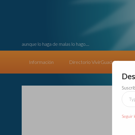
aunque lo haga de malas lo hago....
Información
Directorio VivirGuadalajara
Des
Suscrí
Type
your
email
Seguir 