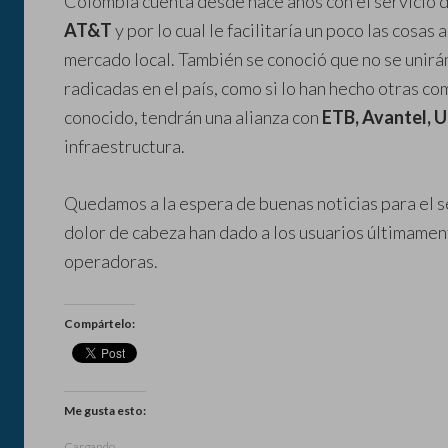
Colombia cuenta desde hace años con el servicio 
AT&T
y por lo cual le facilitaría un poco las cosa
mercado local. También se conoció que no se unirá
radicadas en el país, como si lo han hecho otras c
conocido, tendrán una alianza con
ETB, Avantel, 
infraestructura.
Quedamos a la espera de buenas noticias para el s
dolor de cabeza han dado a los usuarios últimament
operadoras.
Compártelo:
Me gusta esto:
Cargando...