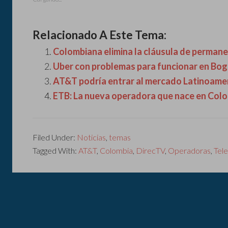
Relacionado A Este Tema:
Colombiana elimina la cláusula de permanen
Uber con problemas para funcionar en Bo
AT&T podría entrar al mercado Latinoame
ETB: La nueva operadora que nace en Colo
Filed Under:
Noticias
,
temas
Tagged With:
AT&T
,
Colombia
,
DirecTV
,
Operadoras
,
Tel