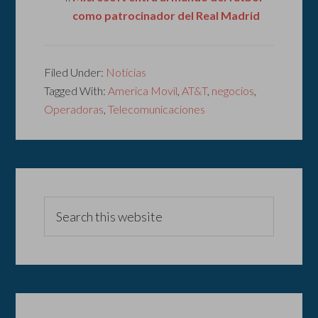
como patrocinador del Real Madrid
Filed Under:
Noticias
Tagged With:
America Movil
,
AT&T
,
negocios
,
Operadoras
,
Telecomunicaciones