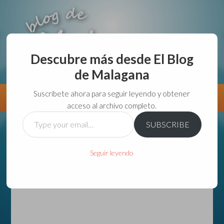
Descubre más desde El Blog
de Malagana
aunque lo haga de malas lo hago....
Suscríbete ahora para seguir leyendo y obtener
Información
Directorio VivirGuadalajara
acceso al archivo completo.
Type
SUBSCRIBE
your
email…
Seguir leyendo