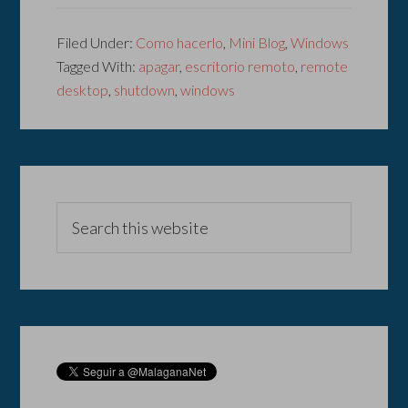
Filed Under:
Como hacerlo
,
Mini Blog
,
Windows
Tagged With:
apagar
,
escritorio remoto
,
remote
desktop
,
shutdown
,
windows