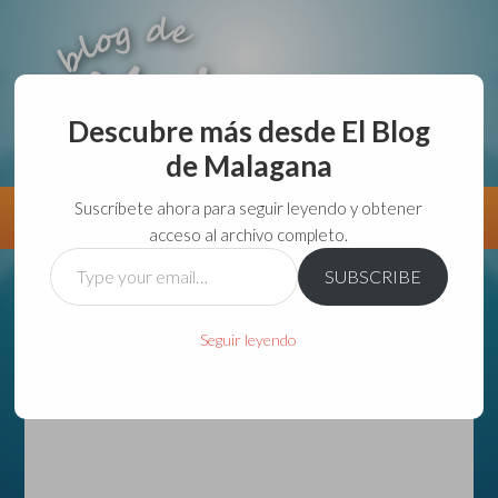
Descubre más desde El Blog
de Malagana
aunque lo haga de malas lo hago....
Suscríbete ahora para seguir leyendo y obtener
Información
Directorio VivirGuadalajara
acceso al archivo completo.
Type
SUBSCRIBE
your
email…
Seguir leyendo