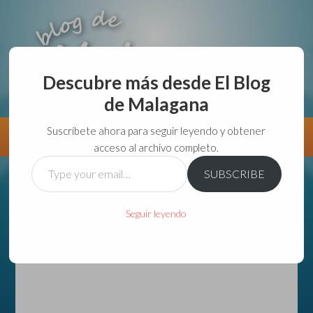
Descubre más desde El Blog
de Malagana
aunque lo haga de malas lo hago....
Suscríbete ahora para seguir leyendo y obtener
Información
Directorio VivirGuadalajara
acceso al archivo completo.
Type
SUBSCRIBE
your
email…
Seguir leyendo