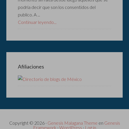
podría decir que son los consentidos del
publico. A ...
Continuar leyendo...
Afiliaciones
Copyright © 2026 ·
Genesis Malagana Theme
en
Genesis
Framework
·
WordPress
·
Log in