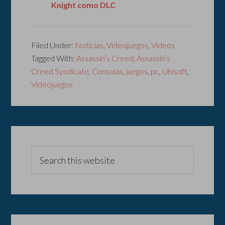
Knight como DLC
Filed Under:
Noticias
,
Videojuegos
,
Videos
Tagged With:
Assassin’s Creed
,
Assassin’s
Creed Syndicate
,
Consolas
,
juegos
,
pc
,
Ubisoft
,
Videojuegos