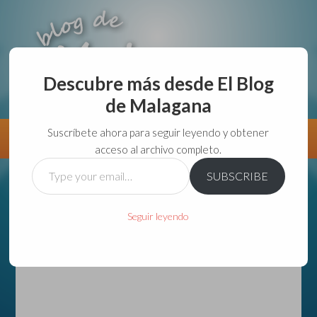
Descubre más desde El Blog
de Malagana
aunque lo haga de malas lo hago....
Suscríbete ahora para seguir leyendo y obtener
Información
Directorio VivirGuadalajara
acceso al archivo completo.
Type
SUBSCRIBE
your
email…
Seguir leyendo