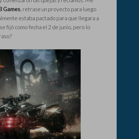
 y comenzaron las quejas y reclamos. Me
 Games
, retrase un proyecto para luego
almente estaba pactado para que llegara a
e fijó como fecha el 2 de junio, pero lo
raso?