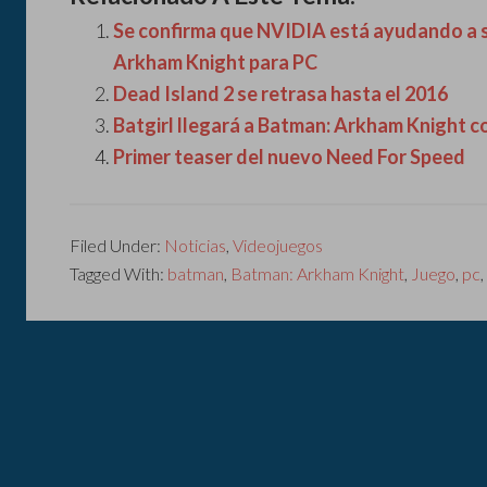
Se confirma que NVIDIA está ayudando a s
Arkham Knight para PC
Dead Island 2 se retrasa hasta el 2016
Batgirl llegará a Batman: Arkham Knight 
Primer teaser del nuevo Need For Speed
Filed Under:
Noticias
,
Videojuegos
Tagged With:
batman
,
Batman: Arkham Knight
,
Juego
,
pc
,