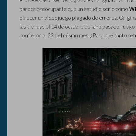
era de esperarse, los jugadores no aguataron más
parece preocupante que un estudio serio como
WB
ofrecer un videojuego plagado de errores. Origin
las tiendas el 14 de octubre del año pasado, luego s
corrieron al 23 del mismo mes. ¿Para qué tanto ret