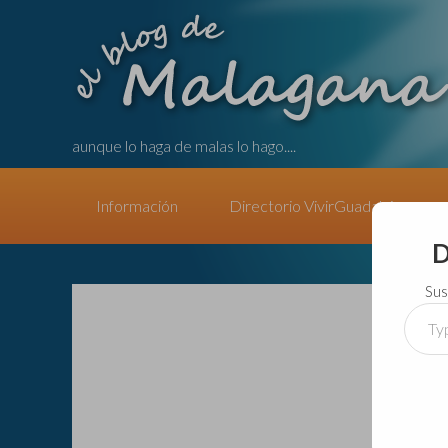
aunque lo haga de malas lo hago....
Información
Directorio VivirGuadalajara
D
Sus
Type
your
email