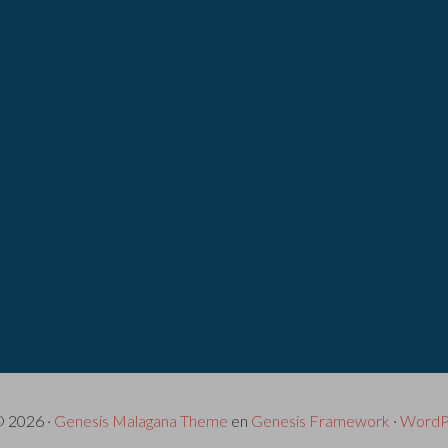
© 2026 ·
Genesis Malagana Theme
en
Genesis Framework
·
WordP