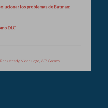
olucionar los problemas de Batman:
como DLC
Rocksteady
,
Videojuego
,
WB Games