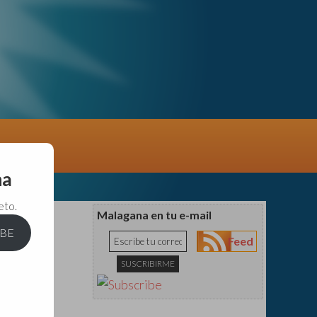
na
eto.
Malagana en tu e-mail
IBE
Feed