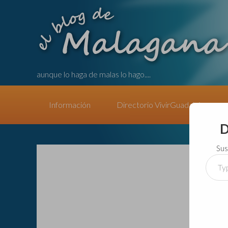
aunque lo haga de malas lo hago....
Información
Directorio VivirGuadalajara
D
Sus
Type
your
email