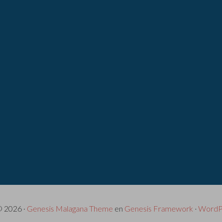
© 2026 ·
Genesis Malagana Theme
en
Genesis Framework
·
WordP