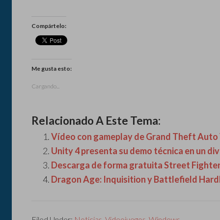
Compártelo:
Me gusta esto:
Cargando...
Relacionado A Este Tema:
Vídeo con gameplay de Grand Theft Auto
Unity 4 presenta su demo técnica en un di
Descarga de forma gratuita Street Fighte
Dragon Age: Inquisition y Battlefield Hard
Filed Under:
Noticias
,
Videojuegos
,
Windows