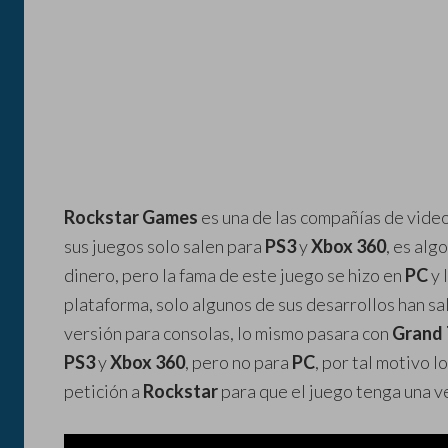
Rockstar Games
es una de las compañías de vide
sus juegos solo salen para
PS3
y
Xbox 360
, es alg
dinero, pero la fama de este juego se hizo en
PC
y 
plataforma, solo algunos de sus desarrollos han sa
versión para consolas, lo mismo pasara con
Grand 
PS3
y
Xbox 360
, pero no para
PC
, por tal motivo l
petición a
Rockstar
para que el juego tenga una 