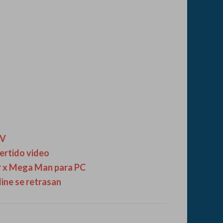
 V
vertido video
r x Mega Man para PC
line se retrasan