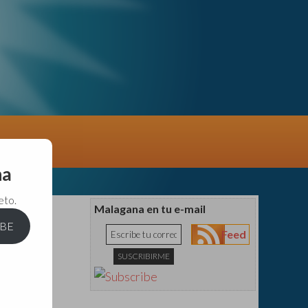
na
eto.
Malagana en tu e-mail
IBE
Feed