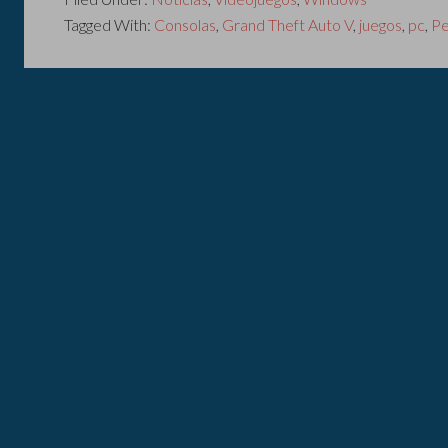
Tagged With:
Consolas
,
Grand Theft Auto V
,
juegos
,
pc
,
Pe