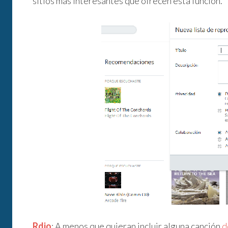
sitios más interesantes que ofrecen esta función.
Rdio
: A menos que quieran incluir alguna canción
d