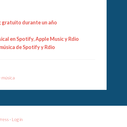
 gratuito durante un año
cal en Spotify, Apple Music y Rdio
música de Spotify y Rdio
e música
ress
·
Log in