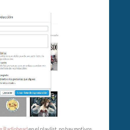
e Radiohead
en el playlist, no hay motivos