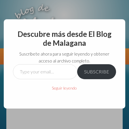
Descubre más desde El Blog
de Malagana
aunque lo haga de malas lo hago....
Suscríbete ahora para seguir leyendo y obtener
Información
Directorio VivirGuadalajara
acceso al archivo completo.
Type
SUBSCRIBE
your
email…
Seguir leyendo