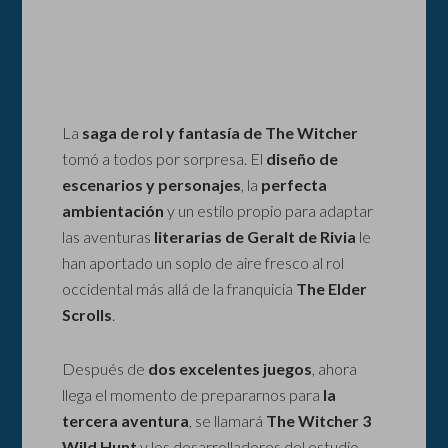
La
saga de rol y fantasía de The Witcher
tomó a todos por sorpresa. El
diseño de
escenarios y personajes
, la
perfecta
ambientación
y un estilo propio para adaptar
las aventuras
literarias de Geralt de Rivia
le
han aportado un soplo de aire fresco al rol
occidental más allá de la franquicia
The Elder
Scrolls
.
Después de
dos excelentes juegos
, ahora
llega el momento de prepararnos para
la
tercera aventura
, se llamará
The Witcher 3
Wild Hunt
y los desarrolladores del estudio