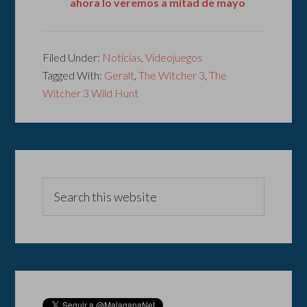
ahora lo veremos a mitad de mayo
Filed Under:
Noticias
,
Videojuegos
Tagged With:
Geralt
,
The Witcher 3
,
The
Witcher 3 Wild Hunt