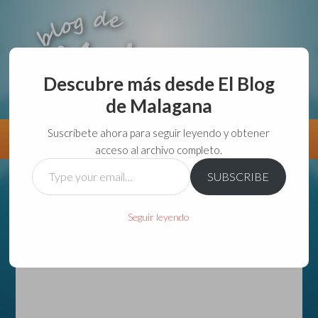
Descubre más desde El Blog
de Malagana
aunque lo haga de malas lo hago....
Suscríbete ahora para seguir leyendo y obtener
Información
Directorio VivirGuadalajara
acceso al archivo completo.
Type
SUBSCRIBE
your
email…
Seguir leyendo