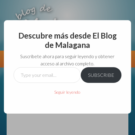
Descubre más desde El Blog
de Malagana
aunque lo haga de malas lo hago....
Suscríbete ahora para seguir leyendo y obtener
Información
Directorio VivirGuadalajara
acceso al archivo completo.
Type
SUBSCRIBE
your
email…
Seguir leyendo