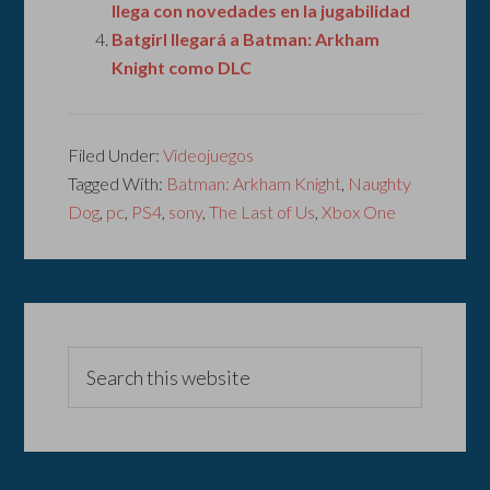
llega con novedades en la jugabilidad
Batgirl llegará a Batman: Arkham
Knight como DLC
Filed Under:
Videojuegos
Tagged With:
Batman: Arkham Knight
,
Naughty
Dog
,
pc
,
PS4
,
sony
,
The Last of Us
,
Xbox One