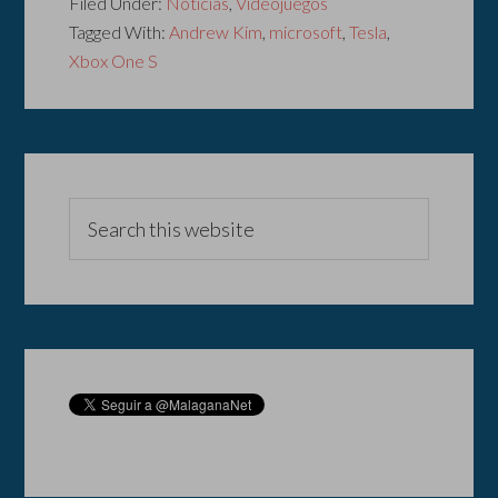
Filed Under:
Noticias
,
Videojuegos
Tagged With:
Andrew Kim
,
microsoft
,
Tesla
,
Xbox One S