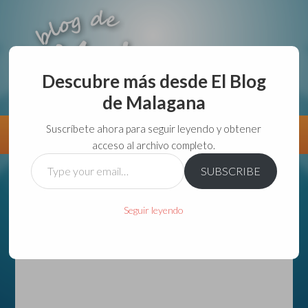
Descubre más desde El Blog
de Malagana
aunque lo haga de malas lo hago....
Suscríbete ahora para seguir leyendo y obtener
Información
Directorio VivirGuadalajara
acceso al archivo completo.
Type
SUBSCRIBE
your
email…
Seguir leyendo