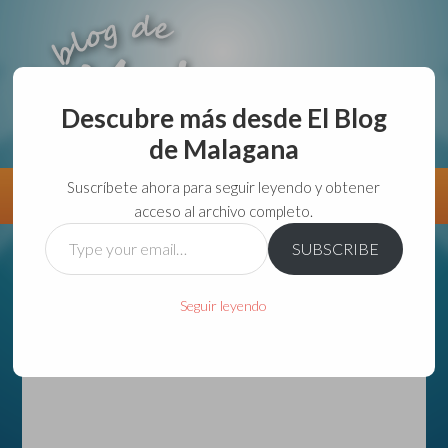
Descubre más desde El Blog
de Malagana
aunque lo haga de malas lo hago....
Suscríbete ahora para seguir leyendo y obtener
Información
Directorio VivirGuadalajara
acceso al archivo completo.
Type
SUBSCRIBE
your
email…
Seguir leyendo