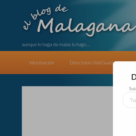
aunque lo haga de malas lo hago....
Información
Directorio VivirGuadalajara
D
Sus
Type
your
email