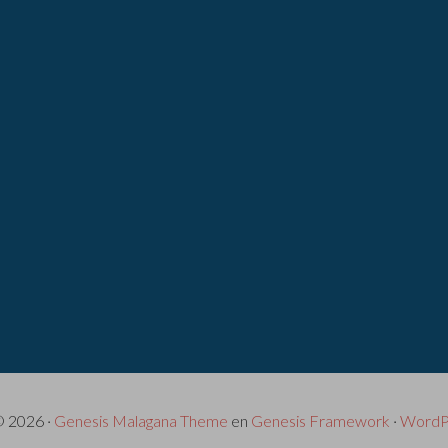
© 2026 ·
Genesis Malagana Theme
en
Genesis Framework
·
WordP