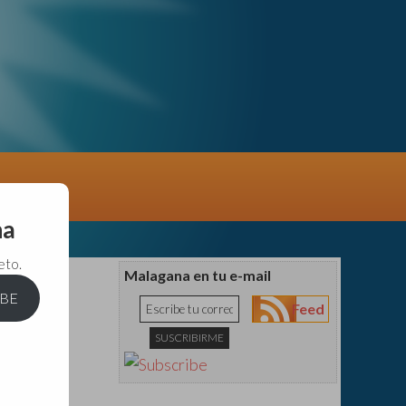
na
eto.
Malagana en tu e-mail
IBE
Feed