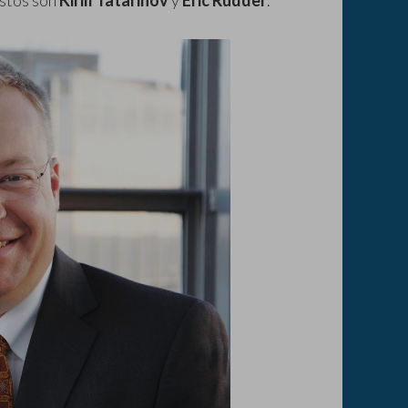
stos son
Kirill Tatarinov
y
Eric Rudder
.