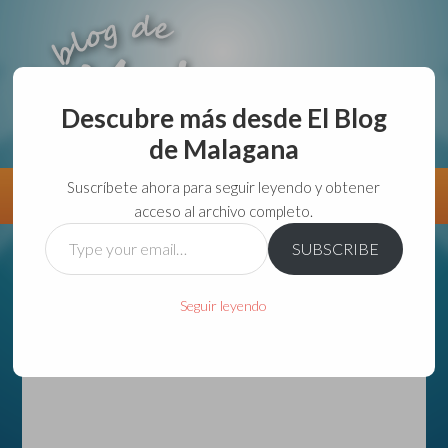
Descubre más desde El Blog
de Malagana
aunque lo haga de malas lo hago....
Suscríbete ahora para seguir leyendo y obtener
Información
Directorio VivirGuadalajara
acceso al archivo completo.
Type
SUBSCRIBE
your
email…
Seguir leyendo