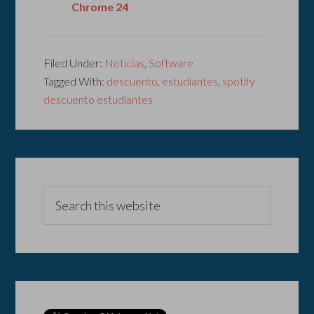
Chrome 24
Filed Under:
Noticias
,
Software
Tagged With:
descuento
,
estudiantes
,
spotify
descuento estudiantes