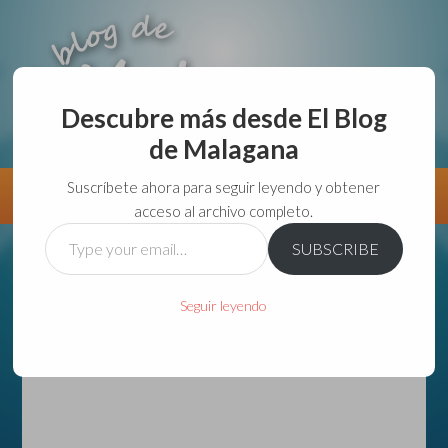
Descubre más desde El Blog
de Malagana
aunque lo haga de malas lo hago....
Suscríbete ahora para seguir leyendo y obtener
Información
Directorio VivirGuadalajara
acceso al archivo completo.
Type
SUBSCRIBE
your
email…
Seguir leyendo