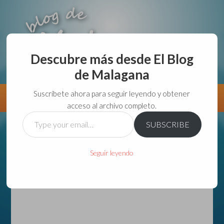
Descubre más desde El Blog
de Malagana
aunque lo haga de malas lo hago....
Suscríbete ahora para seguir leyendo y obtener
Información
Directorio VivirGuadalajara
acceso al archivo completo.
Type
SUBSCRIBE
your
email…
Seguir leyendo