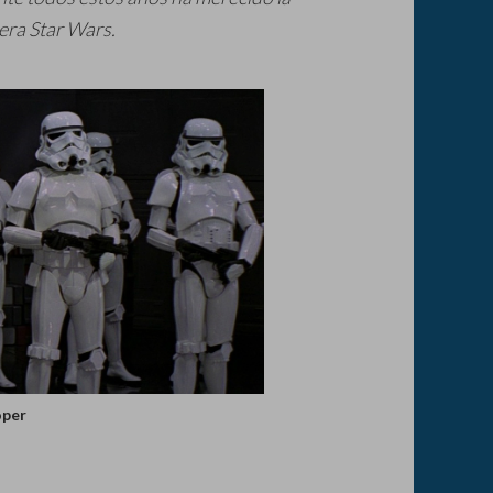
era Star Wars.
per