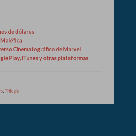
nes de dólares
y Maléfica
iverso Cinematográfico de Marvel
gle Play, iTunes y otras plataformas
rs
,
Trilogia