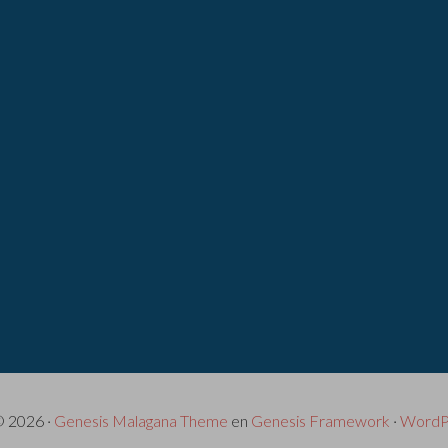
© 2026 ·
Genesis Malagana Theme
en
Genesis Framework
·
WordP