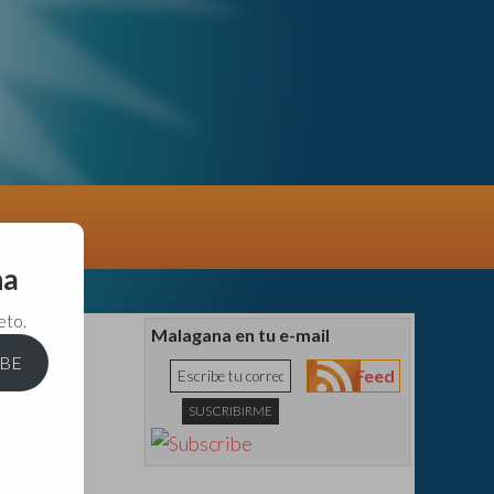
na
eto.
Malagana en tu e-mail
IBE
Feed