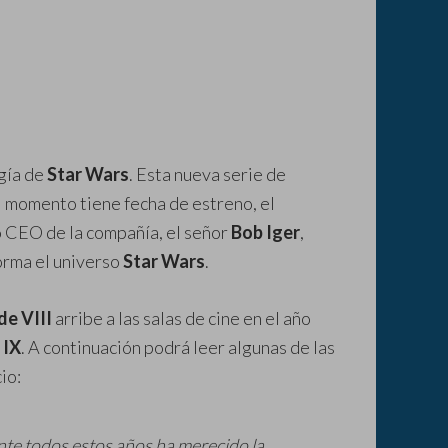
ogía de
Star Wars
. Esta nueva serie de
el momento tiene fecha de estreno, el
o CEO de la compañía, el señor
Bob Iger
,
forma el universo
Star Wars
.
de VIII
arribe a las salas de cine en el año
 IX
. A continuación podrá leer algunas de las
io:
nte todos estos años ha merecido la