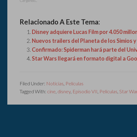
Cargando...
Relacionado A Este Tema:
Disney adquiere Lucas Film por 4.050 millo
Nuevos trailers del Planeta de los Simios 
Confirmado: Spiderman hará parte del Un
Star Wars llegará en formato digital a Goo
Filed Under:
Noticias
,
Películas
Tagged With:
cine
,
disney
,
Episodio VII
,
Películas
,
Star Wa