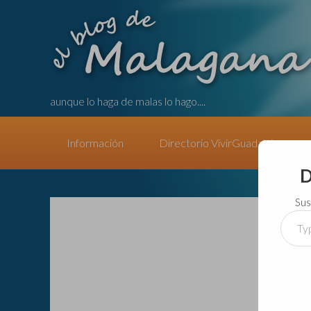
aunque lo haga de malas lo hago....
Información
Directorio VivirGuadalajara
D
Sus
Type
your
email