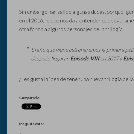
Sin embargo han salido algunas dudas, porque Iger 
en el 2016, lo que nos da a entender que segurame
otra forma a algunos personajes de la trilogía.
El año que viene estrenaremos la primera pelí
después llegaran
Episode VIII
en 2017 y
Epis
¿Les gusta la idea de tener una nueva trilogía de l
Compártelo:
Me gusta esto: