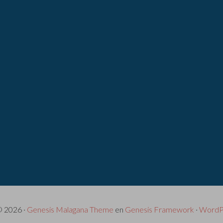
© 2026 ·
Genesis Malagana Theme
en
Genesis Framework
·
WordP