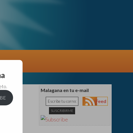
na
eto.
Malagana en tu e-mail
IBE
Feed