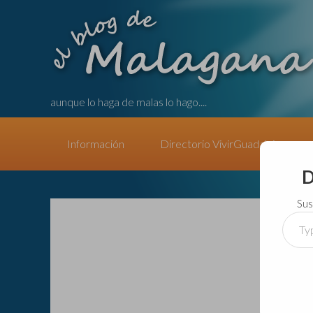
aunque lo haga de malas lo hago....
Información
Directorio VivirGuadalajara
D
Sus
Type
your
email