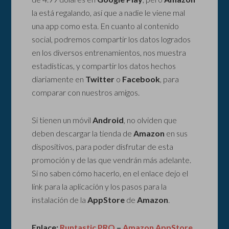
la está regalando, así que a nadie le viene mal
una app como esta. En cuanto al contenido
social, podremos compartir los datos logrados
en los diversos entrenamientos, nos muestra
estadísticas, y compartir los datos hechos
diariamente en
Twitter
o
Facebook
, para
comparar con nuestros amigos.
Si tienen un móvil
Android
, no olviden que
deben descargar la tienda de
Amazon
en sus
dispositivos, para poder disfrutar de esta
promoción y de las que vendrán más adelante.
Si no saben cómo hacerlo, en el enlace dejo el
link para la aplicación y los pasos para la
instalación de la
AppStore
de
Amazon
.
Enlace:
Runtastic PRO
–
Amazon AppStore