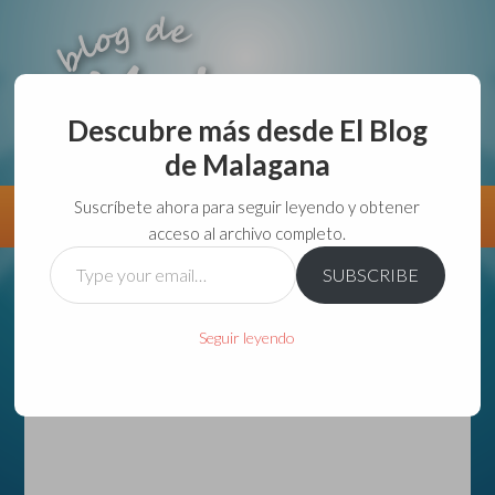
Descubre más desde El Blog
de Malagana
aunque lo haga de malas lo hago....
Suscríbete ahora para seguir leyendo y obtener
Información
Directorio VivirGuadalajara
acceso al archivo completo.
Type
SUBSCRIBE
your
email…
Seguir leyendo