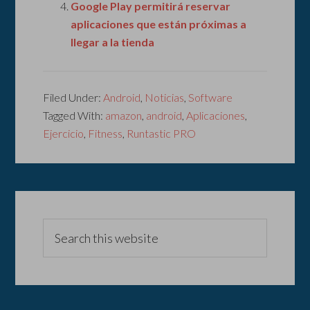
Google Play permitirá reservar
aplicaciones que están próximas a
llegar a la tienda
Filed Under:
Android
,
Noticias
,
Software
Tagged With:
amazon
,
android
,
Aplicaciones
,
Ejercicio
,
Fitness
,
Runtastic PRO