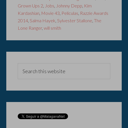
Grown Ups 2
,
Jobs
,
Johnny Depp
,
Kim
Kardashian
,
Movie 43
,
Películas
,
Razzie Awards
2014
,
Salma Hayek
,
Sylvester Stallone
,
The
Lone Ranger
,
will smith