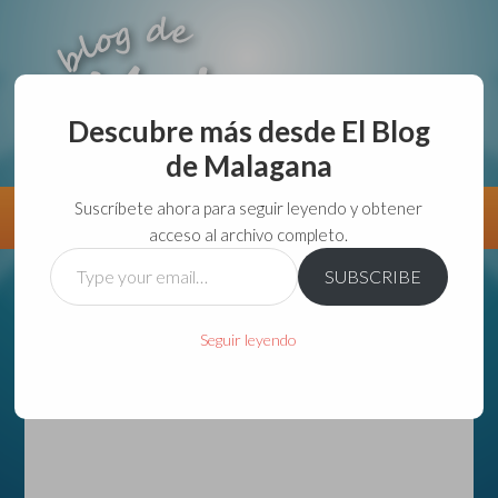
Descubre más desde El Blog
de Malagana
aunque lo haga de malas lo hago....
Suscríbete ahora para seguir leyendo y obtener
Información
Directorio VivirGuadalajara
acceso al archivo completo.
Type
SUBSCRIBE
your
email…
Seguir leyendo