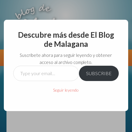
Descubre más desde El Blog
de Malagana
aunque lo haga de malas lo hago....
Suscríbete ahora para seguir leyendo y obtener
Información
Directorio VivirGuadalajara
acceso al archivo completo.
Type
SUBSCRIBE
your
email…
Seguir leyendo