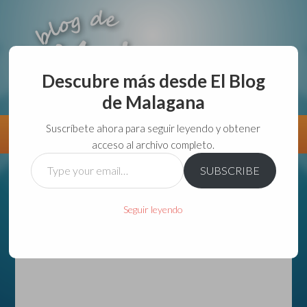
Descubre más desde El Blog
de Malagana
aunque lo haga de malas lo hago....
Suscríbete ahora para seguir leyendo y obtener
Información
Directorio VivirGuadalajara
acceso al archivo completo.
Type
SUBSCRIBE
your
email…
Seguir leyendo