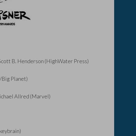
y Scott B. Henderson (HighWater Press)
/Big Planet)
Michael Allred (Marvel)
keybrain)