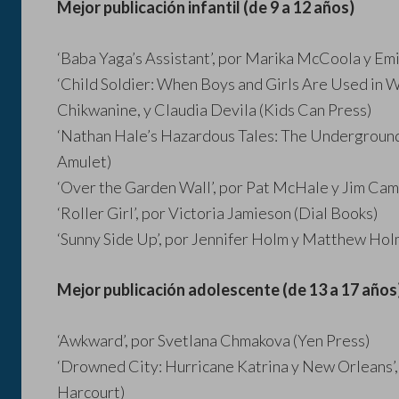
Mejor publicación infantil (de 9 a 12 años)
‘Baba Yaga’s Assistant’, por Marika McCoola y Emi
‘Child Soldier: When Boys and Girls Are Used in 
Chikwanine, y Claudia Devila (Kids Can Press)
‘Nathan Hale’s Hazardous Tales: The Underground
Amulet)
‘Over the Garden Wall’, por Pat McHale y Jim 
‘Roller Girl’, por Victoria Jamieson (Dial Books)
‘Sunny Side Up’, por Jennifer Holm y Matthew Holm
Mejor publicación adolescente (de 13 a 17 años
‘Awkward’, por Svetlana Chmakova (Yen Press)
‘Drowned City: Hurricane Katrina y New Orleans’
Harcourt)