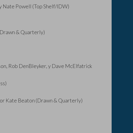
 y Nate Powell (Top Shelf/IDW)
(Drawn & Quarterly)
lson, Rob DenBleyker, y Dave McElfatrick
ss)
 por Kate Beaton (Drawn & Quarterly)