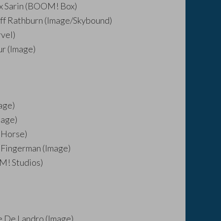
Max Sarin (BOOM! Box)
liff Rathburn (Image/Skybound)
rvel)
ur (Image)
age)
mage)
k Horse)
 Fingerman (Image)
OM! Studios)
ne De Landro (Image)