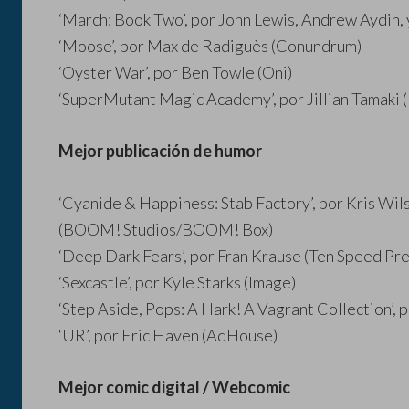
‘March: Book Two’, por John Lewis, Andrew Aydin,
‘Moose’, por Max de Radiguès (Conundrum)
‘Oyster War’, por Ben Towle (Oni)
‘SuperMutant Magic Academy’, por Jillian Tamaki 
Mejor publicación de humor
‘Cyanide & Happiness: Stab Factory’, por Kris Wi
(BOOM! Studios/BOOM! Box)
‘Deep Dark Fears’, por Fran Krause (Ten Speed Pre
‘Sexcastle’, por Kyle Starks (Image)
‘Step Aside, Pops: A Hark! A Vagrant Collection’,
‘UR’, por Eric Haven (AdHouse)
Mejor comic digital / Webcomic