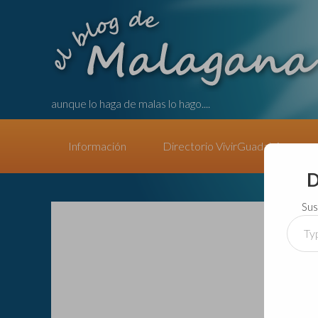
aunque lo haga de malas lo hago....
Información
Directorio VivirGuadalajara
D
Sus
Type
your
email