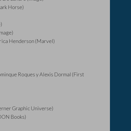
Dark Horse)
)
(Image)
Erica Henderson (Marvel)
ominque Roques y Alexis Dormal (First
erner Graphic Universe)
(TOON Books)