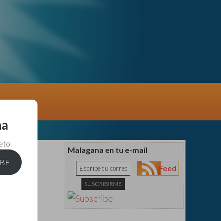
na
eto.
Malagana en tu e-mail
IBE
Feed