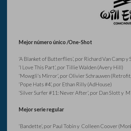
Mejor número único /One-Shot
‘A Blanket of Butterflies’, por Richard Van Camp 
‘I Love This Part’, por Tillie Walden (Avery Hill)
‘Mowgli’s Mirror’, por Olivier Schrauwen (Retrofit
‘Pope Hats #4’, por Ethan Rilly (AdHouse)
‘Silver Surfer #11: Never After’, por Dan Slott y 
Mejor serie regular
‘Bandette’, por Paul Tobin y Colleen Coover (Mon