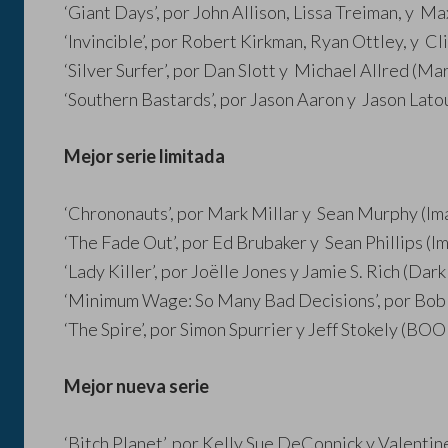
‘Giant Days’, por John Allison, Lissa Treiman, y 
‘Invincible’, por Robert Kirkman, Ryan Ottley, y C
‘Silver Surfer’, por Dan Slott y Michael Allred (Ma
‘Southern Bastards’, por Jason Aaron y Jason Lato
Mejor serie limitada
‘Chrononauts’, por Mark Millar y Sean Murphy (Im
‘The Fade Out’, por Ed Brubaker y Sean Phillips (I
‘Lady Killer’, por Joëlle Jones y Jamie S. Rich (Dar
‘Minimum Wage: So Many Bad Decisions’, por Bob
‘The Spire’, por Simon Spurrier y Jeff Stokely (BO
Mejor nueva serie
‘Bitch Planet’, por Kelly Sue DeConnick y Valenti