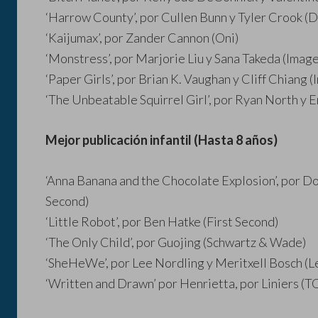
‘Harrow County’, por Cullen Bunn y Tyler Crook (
‘Kaijumax’, por Zander Cannon (Oni)
‘Monstress’, por Marjorie Liu y Sana Takeda (Image
‘Paper Girls’, por Brian K. Vaughan y Cliff Chiang 
‘The Unbeatable Squirrel Girl’, por Ryan North y 
Mejor publicación infantil (Hasta 8 años)
‘Anna Banana and the Chocolate Explosion’, por D
Second)
‘Little Robot’, por Ben Hatke (First Second)
‘The Only Child’, por Guojing (Schwartz & Wade)
‘SheHeWe’, por Lee Nordling y Meritxell Bosch (L
‘Written and Drawn’ por Henrietta, por Liniers 