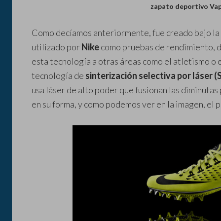
zapato deportivo Vap
Como decíamos anteriormente, fue creado bajo la
utilizado por
Nike
como pruebas de rendimiento, de
esta tecnología a otras áreas como el atletismo o e
tecnología de
sinterización selectiva por láser (
usa láser de alto poder que fusionan las diminutas
en su forma, y como podemos ver en la imagen, el p