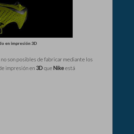
ado en impresión 3D
 no son posibles de fabricar mediante los
de impresión en
3D
que
Nike
está