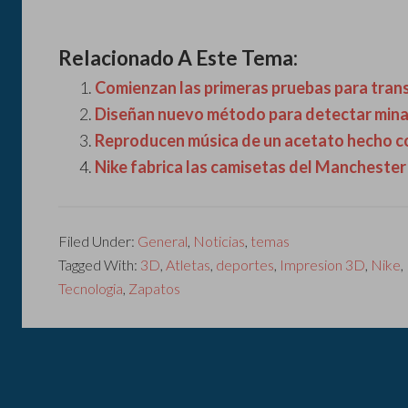
Relacionado A Este Tema:
Comienzan las primeras pruebas para trans
Diseñan nuevo método para detectar mina
Reproducen música de un acetato hecho c
Nike fabrica las camisetas del Manchester 
Filed Under:
General
,
Noticias
,
temas
Tagged With:
3D
,
Atletas
,
deportes
,
Impresion 3D
,
Nike
,
Tecnologia
,
Zapatos