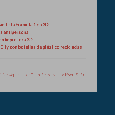
mitir la Formula 1 en 3D
s antipersona
on impresora 3D
City con botellas de plástico recicladas
Nike Vapor Laser Talon
,
Selectiva por láser (SLS)
,