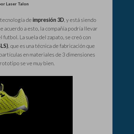
or Laser Talon
 tecnología de
impresión 3D
, y está siendo
 acuerdo a esto, la compañía podría llevar
l futbol. La suela del zapato, se creó con
SLS)
, que es una técnica de fabricación que
 partículas en materiales de 3 dimensiones
rototipo se ve muy bien.