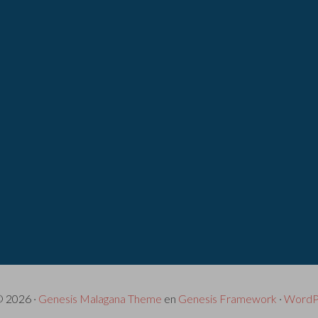
© 2026 ·
Genesis Malagana Theme
en
Genesis Framework
·
WordP