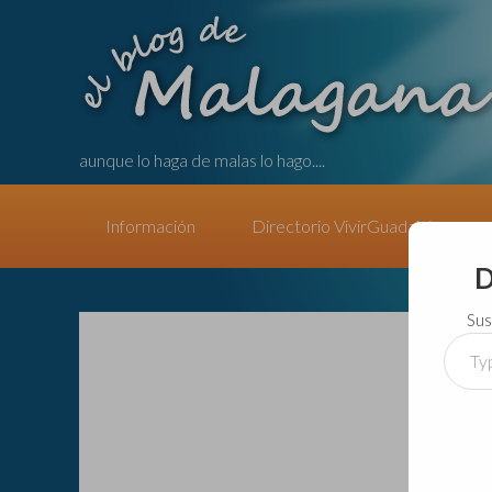
aunque lo haga de malas lo hago....
Información
Directorio VivirGuadalajara
D
Sus
Type
your
email