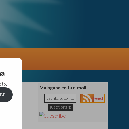
na
eto.
Malagana en tu e-mail
IBE
Feed