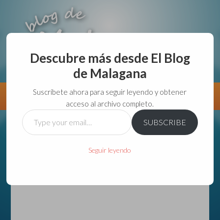
Descubre más desde El Blog
de Malagana
aunque lo haga de malas lo hago....
Suscríbete ahora para seguir leyendo y obtener
Información
Directorio VivirGuadalajara
acceso al archivo completo.
Type
SUBSCRIBE
your
email…
Seguir leyendo