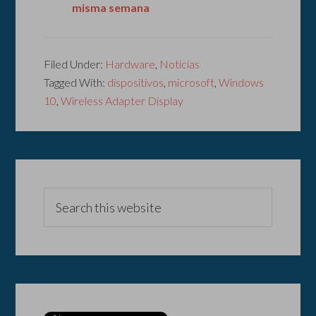
misma semana
Filed Under:
Hardware
,
Noticias
Tagged With:
dispositivos
,
microsoft
,
Windows
10
,
Wireless Adapter Display