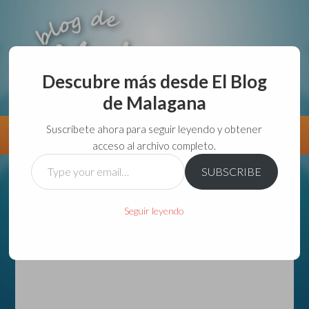
Descubre más desde El Blog
de Malagana
aunque lo haga de malas lo hago....
Suscríbete ahora para seguir leyendo y obtener
Información
Directorio VivirGuadalajara
acceso al archivo completo.
Type
SUBSCRIBE
your
email…
Seguir leyendo