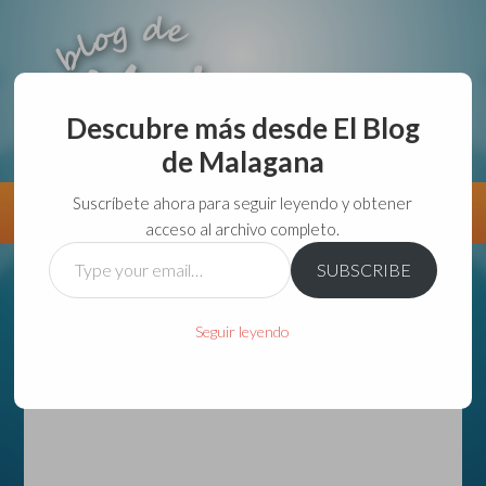
Descubre más desde El Blog
de Malagana
aunque lo haga de malas lo hago....
Suscríbete ahora para seguir leyendo y obtener
Información
Directorio VivirGuadalajara
acceso al archivo completo.
Type
SUBSCRIBE
your
email…
Seguir leyendo