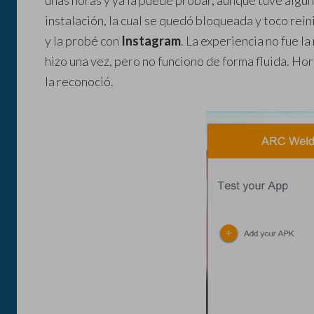
unas horas y ya la puede probar, aunque tuve algun
instalación, la cual se quedó bloqueada y toco rein
y la probé con
Instagram
. La experiencia no fue l
hizo una vez, pero no funciono de forma fluida. Ho
la reconoció.