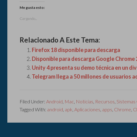
Me gusta esto:
Cargando...
Relacionado A Este Tema:
Firefox 18 disponible para descarga
Disponible para descarga Google Chrome 
Unity 4 presenta su demo técnica en un di
Telegram llega a 50 millones de usuarios a
Filed Under:
Android
,
Mac
,
Noticias
,
Recursos
,
Sistemas
Tagged With:
android
,
apk
,
Aplicaciones
,
apps
,
Chrome
,
C