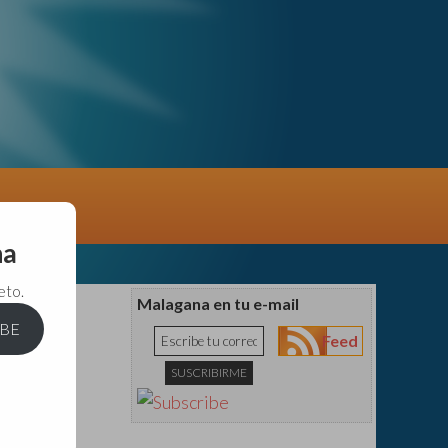
na
eto.
Malagana en tu e-mail
IBE
Feed