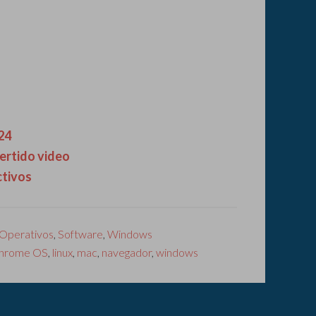
24
vertido video
ctivos
 Operativos
,
Software
,
Windows
hrome OS
,
linux
,
mac
,
navegador
,
windows