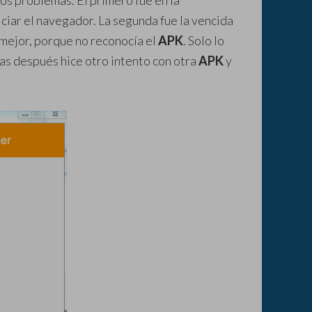
os problemas. El primero fue en la
iciar el navegador. La segunda fue la vencida
a mejor, porque no reconocía el
APK
. Solo lo
ras después hice otro intento con otra
APK
y