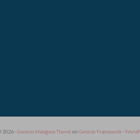
© 2026 ·
Genesis Malagana Theme
en
Genesis Framework
·
WordP