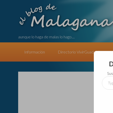
aunque lo haga de malas lo hago....
Información
Directorio VivirGuadalajara
D
Sus
Type
your
email