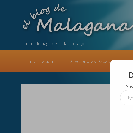
aunque lo haga de malas lo hago....
Información
Directorio VivirGuadalajara
D
Sus
Type
your
email