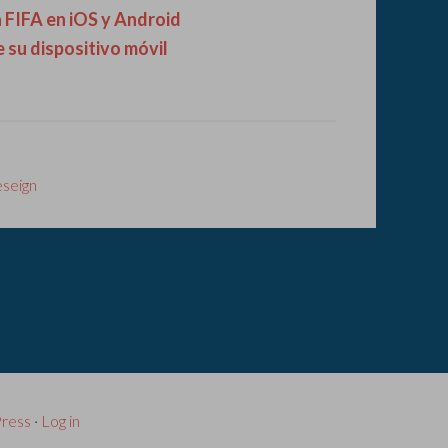
la FIFA en iOS y Android
 su dispositivo móvil
eseign
ress
·
Log in