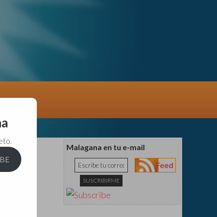
na
eto.
Malagana en tu e-mail
IBE
Feed