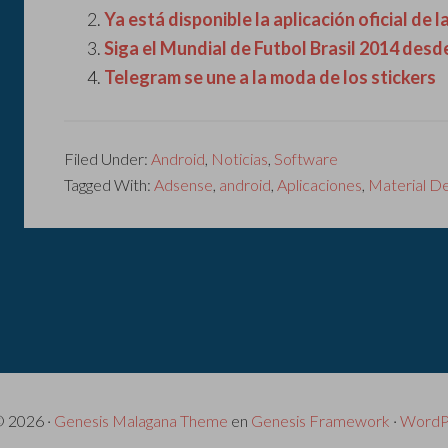
Ya está disponible la aplicación oficial de 
Siga el Mundial de Futbol Brasil 2014 desde
Telegram se une a la moda de los stickers
Filed Under:
Android
,
Noticias
,
Software
Tagged With:
Adsense
,
android
,
Aplicaciones
,
Material D
© 2026 ·
Genesis Malagana Theme
en
Genesis Framework
·
WordP