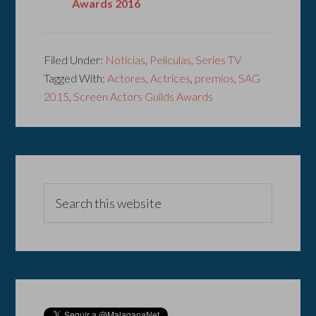
Awards 2016
Filed Under:
Noticias
,
Películas
,
Series TV
Tagged With:
Actores
,
Actrices
,
premios
,
SAG
2015
,
Screen Actors Guilds Awards