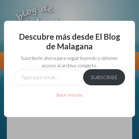
Descubre más desde El Blog
de Malagana
aunque lo haga de malas lo hago....
Suscríbete ahora para seguir leyendo y obtener
Información
Directorio VivirGuadalajara
acceso al archivo completo.
Type
SUBSCRIBE
your
email…
Seguir leyendo