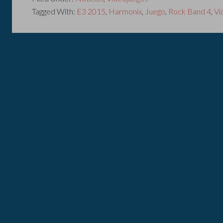
Tagged With:
E3 2015
,
Harmonix
,
Juego
,
Rock Band 4
,
Vi