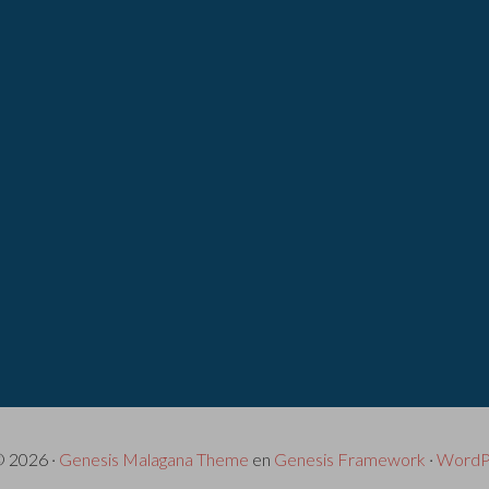
© 2026 ·
Genesis Malagana Theme
en
Genesis Framework
·
WordP