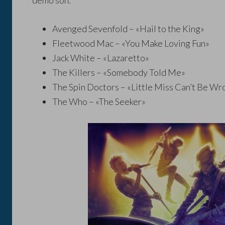
demo son:
Avenged Sevenfold – «Hail to the King»
Fleetwood Mac – «You Make Loving Fun»
Jack White – «Lazaretto»
The Killers – «Somebody Told Me»
The Spin Doctors – «Little Miss Can’t Be Wr
The Who – «The Seeker»