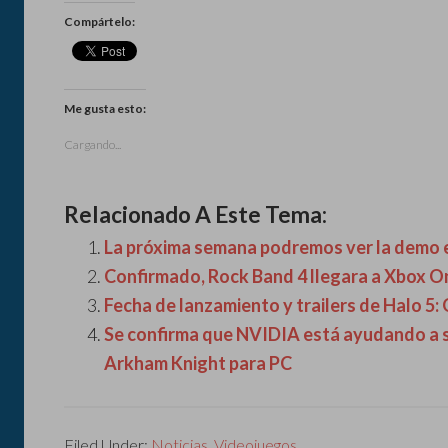
Compártelo:
Me gusta esto:
Cargando...
Relacionado A Este Tema:
La próxima semana podremos ver la demo 
Confirmado, Rock Band 4 llegara a Xbox On
Fecha de lanzamiento y trailers de Halo 5:
Se confirma que NVIDIA está ayudando a s
Arkham Knight para PC
Filed Under:
Noticias
,
Videojuegos