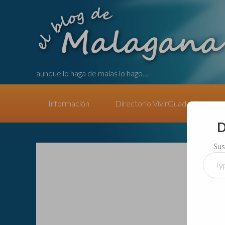
aunque lo haga de malas lo hago....
Información
Directorio VivirGuadalajara
D
Sus
Type
your
email