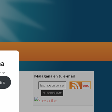
na
eto.
Malagana en tu e-mail
IBE
Feed