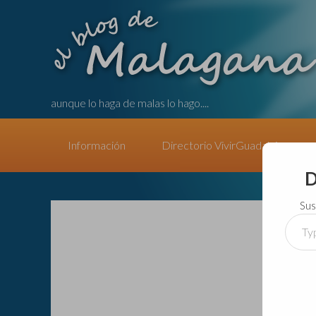
aunque lo haga de malas lo hago....
Información
Directorio VivirGuadalajara
D
Sus
Type
your
email