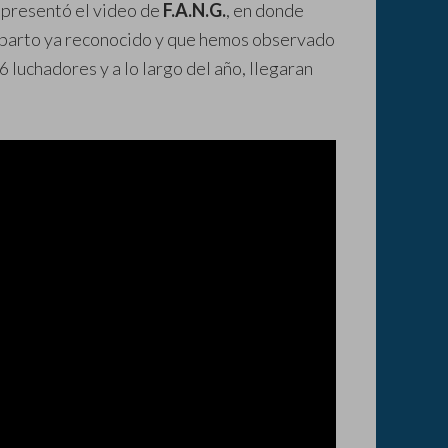
e presentó el video de
F.A.N.G.
, en donde
reparto ya reconocido y que hemos observado
16 luchadores y a lo largo del año, llegaran