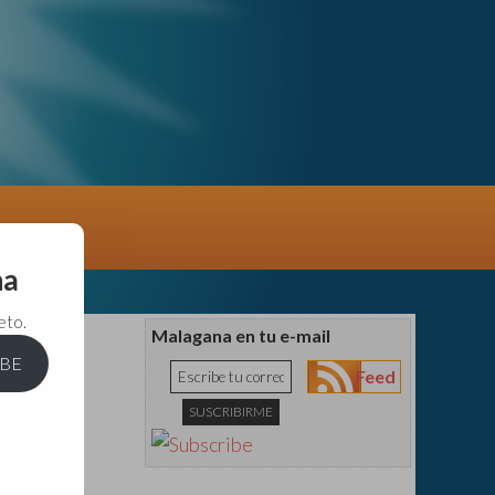
na
eto.
Malagana en tu e-mail
IBE
Feed