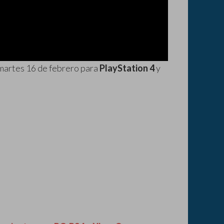
l martes 16 de febrero para
PlayStation 4
y