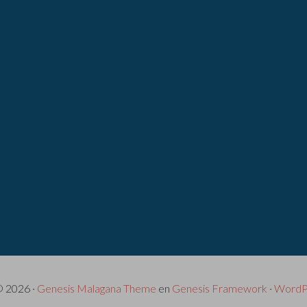
© 2026 ·
Genesis Malagana Theme
en
Genesis Framework
·
WordP