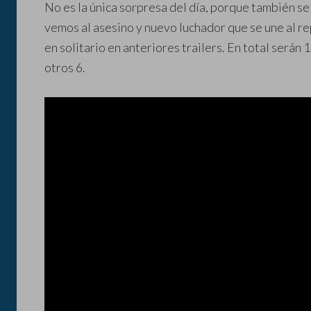
No es la única sorpresa del día, porque también s
vemos al asesino y nuevo luchador que se une al 
en solitario en anteriores trailers. En total serán 
otros 6.