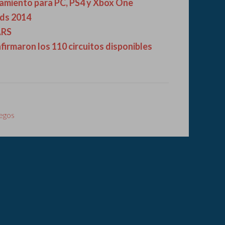
zamiento para PC, PS4 y Xbox One
ds 2014
ARS
firmaron los 110 circuitos disponibles
egos