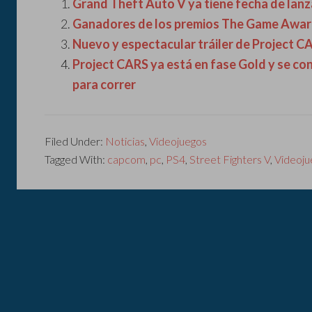
Grand Theft Auto V ya tiene fecha de lan
Ganadores de los premios The Game Awar
Nuevo y espectacular tráiler de Project C
Project CARS ya está en fase Gold y se con
para correr
Filed Under:
Noticias
,
Videojuegos
Tagged With:
capcom
,
pc
,
PS4
,
Street Fighters V
,
Videoju