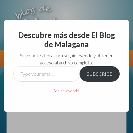
Descubre más desde El Blog
de Malagana
aunque lo haga de malas lo hago....
Suscríbete ahora para seguir leyendo y obtener
Información
Directorio VivirGuadalajara
acceso al archivo completo.
Type
SUBSCRIBE
your
email…
Seguir leyendo