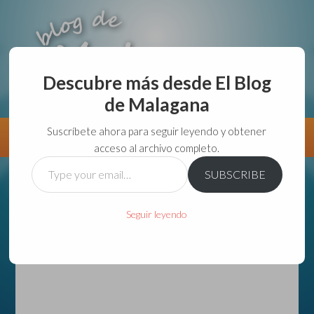
Descubre más desde El Blog
de Malagana
aunque lo haga de malas lo hago....
Suscríbete ahora para seguir leyendo y obtener
Información
Directorio VivirGuadalajara
acceso al archivo completo.
Type
SUBSCRIBE
your
email…
Seguir leyendo