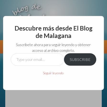
Descubre más desde El Blog
de Malagana
aunque lo haga de malas lo hago....
Suscríbete ahora para seguir leyendo y obtener
Información
Directorio VivirGuadalajara
acceso al archivo completo.
Type
SUBSCRIBE
your
email…
Seguir leyendo