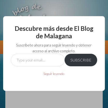
Descubre más desde El Blog
de Malagana
aunque lo haga de malas lo hago....
Suscríbete ahora para seguir leyendo y obtener
Información
Directorio VivirGuadalajara
acceso al archivo completo.
Type
SUBSCRIBE
your
email…
Seguir leyendo