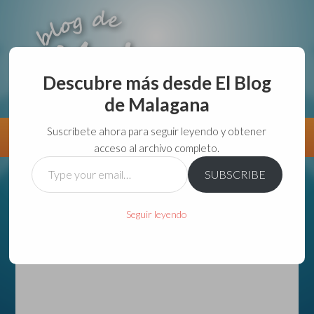
Descubre más desde El Blog
de Malagana
aunque lo haga de malas lo hago....
Suscríbete ahora para seguir leyendo y obtener
Información
Directorio VivirGuadalajara
acceso al archivo completo.
Type
SUBSCRIBE
your
email…
Seguir leyendo