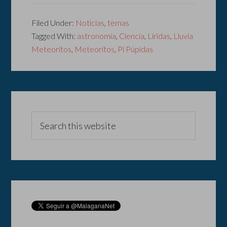
Filed Under:
Noticias
,
temas
Tagged With:
astronomía
,
Ciencia
,
Líridas
,
Lluvia
Meteoritos
,
Meteoritos
,
Pi Púpidas