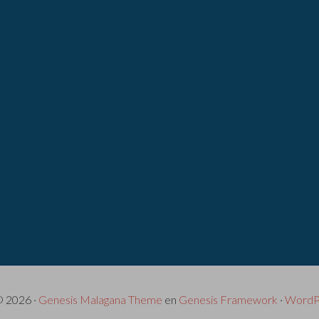
© 2026 ·
Genesis Malagana Theme
en
Genesis Framework
·
WordP