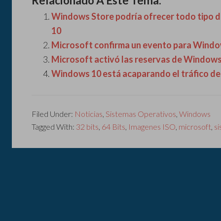
Relacionado A Este Tema:
Windows Store podría ofrecer todo tipo d
10
Microsoft confirma un evento para Window
Microsoft activó las reservas de Windows
Windows 10 está acaparando el tráfico de
Filed Under:
Noticias
,
Sistemas Operativos
,
Windows
Tagged With:
32 bits
,
64 Bits
,
Imagenes ISO
,
microsoft
,
s