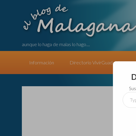
aunque lo haga de malas lo hago....
Información
Directorio VivirGuadalajara
D
Sus
Type
your
email