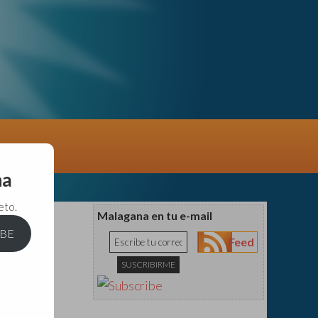
na
eto.
Malagana en tu e-mail
IBE
Feed