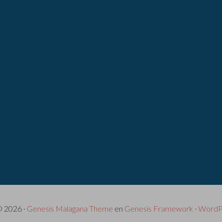
© 2026 ·
Genesis Malagana Theme
en
Genesis Framework
·
WordP