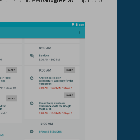
está disponible en
Google Play
la aplicación