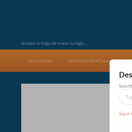
aunque lo haga de malas lo hago....
Información
Directorio VivirGuadalajara
Des
Suscrí
Type
your
email
Seguir 