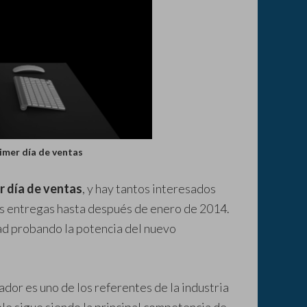
imer día de ventas
r día de ventas
, y hay tantos interesados
as entregas hasta después de enero de 2014.
dad probando la potencia del nuevo
dor es uno de los referentes de la industria