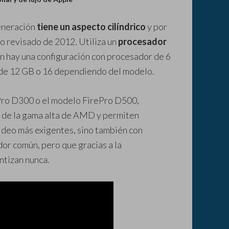
eneración
tiene un aspecto cilíndrico
y por
o revisado de 2012. Utiliza un
procesador
n hay una configuración con procesador de 6
de 12 GB o 16 dependiendo del modelo.
ro D300 o el modelo FirePro D500,
s de la gama alta de AMD y permiten
video más exigentes, sino también con
or común, pero que gracias a la
ntizan nunca.