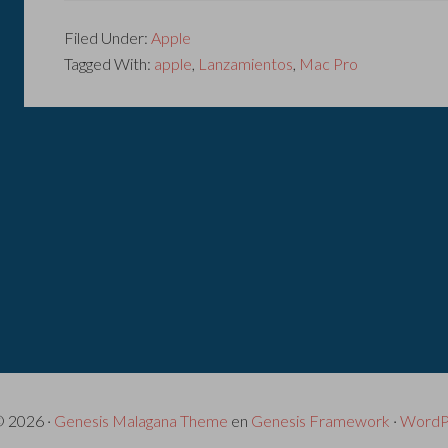
Filed Under:
Apple
Tagged With:
apple
,
Lanzamientos
,
Mac Pro
© 2026 ·
Genesis Malagana Theme
en
Genesis Framework
·
WordP