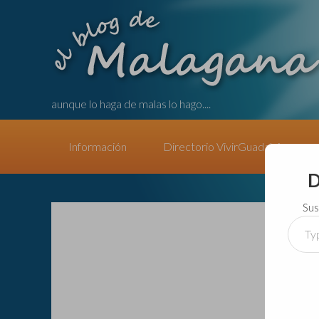
aunque lo haga de malas lo hago....
Información
Directorio VivirGuadalajara
D
Sus
Type
your
email