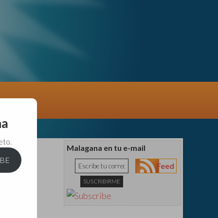
na
eto.
Malagana en tu e-mail
IBE
Feed