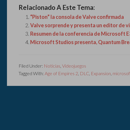
Relacionado A Este Tema:
“Piston” la consola de Valve confirmada
Valve sorprende y presenta un editor de 
Resumen de la conferencia de Microsoft E
Microsoft Studios presenta, Quantum Bre
Filed Under:
Noticias
,
Videojuegos
Tagged With:
Age of Empires 2
,
DLC
,
Expansion
,
microsof