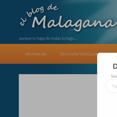
aunque lo haga de malas lo hago....
Información
Directorio VivirGuadalajara
D
Sus
Type
your
email