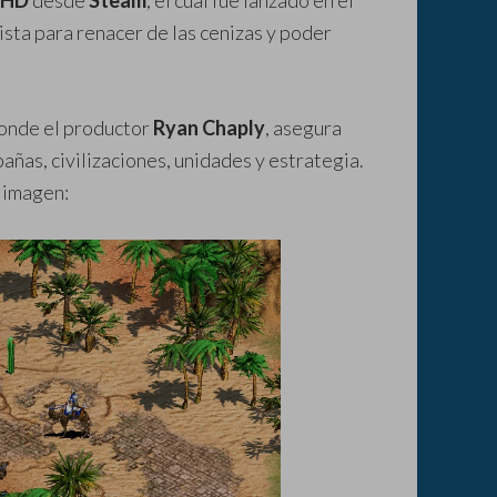
HD
desde
Steam
, el cual fue lanzado en el
ista para renacer de las cenizas y poder
donde el productor
Ryan Chaply
, asegura
ñas, civilizaciones, unidades y estrategia.
e imagen: